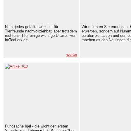
Nicht jedes gefällte Urteil ist für
Wir möchten Sie ermutigen, 
Tierfreunde nachvollziehbar, aber trotzdem
erwerben, sondern auf Numme
rechtens. Hier einige wichtige Urteile - von
beraten zu lassen und den 
hoTodi erklärt.
machen es den Neulingen dies
weiter
Fundsache Igel - die wichtigen ersten
Schritte zum Lebensretter. Wann heißt es